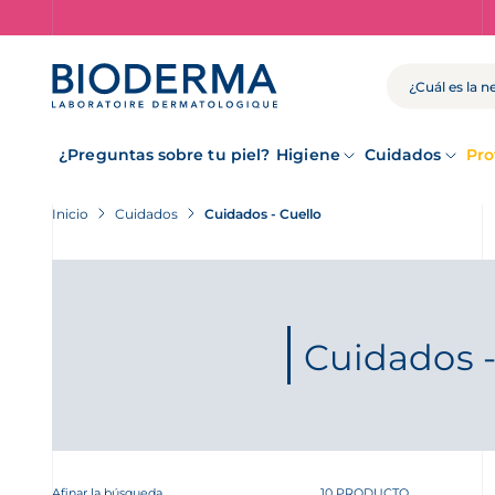
Skip
to
main
content
BUSCAR
¿Preguntas sobre tu piel?
Higiene
Cuidados
Pro
Inicio
Cuidados
Cuidados - Cuello
Cuidados -
Afinar la búsqueda
10 PRODUCTO