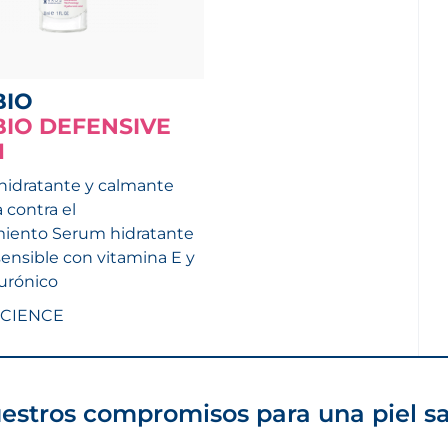
BIO
BIO DEFENSIVE
M
hidratante y calmante
 contra el
miento Serum hidratante
sensible con vitamina E y
lurónico
SCIENCE
estros compromisos para una piel s