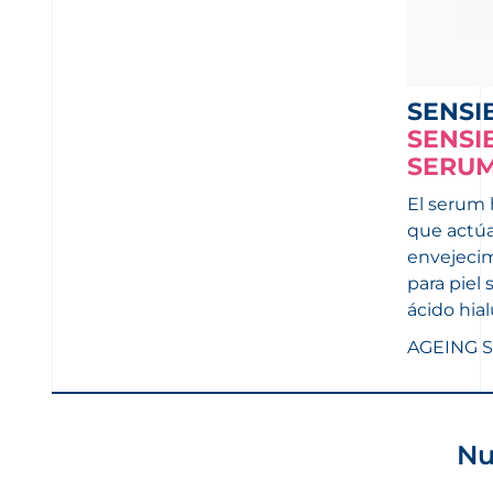
SENSI
SENSI
SERU
El serum 
que actúa
envejeci
para piel 
ácido hia
AGEING 
Nu