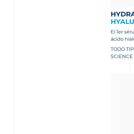
HYDR
HYALU
El 1er sé
ácido hia
TODO TIP
SCIENCE