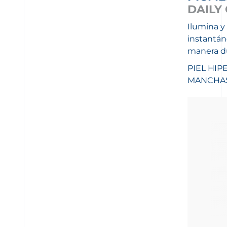
DAILY 
Ilumina y
instantáne
manera du
PIEL HIP
MANCHA