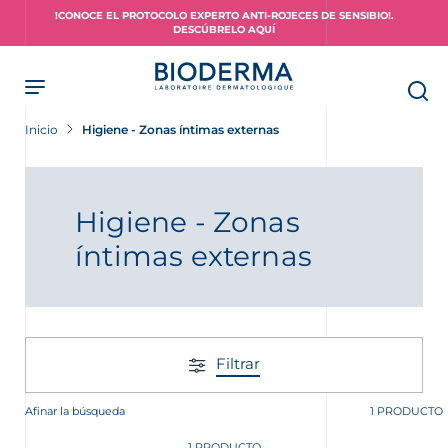
Skip
!CONOCE EL PROTOCOLO EXPERTO ANTI-ROJECES DE SENSIBIO!.
to
DESCÚBRELO AQUÍ
main
content
Inicio
Higiene - Zonas íntimas externas
piel?
Higiene - Zonas
íntimas externas
Filtrar
Afinar la búsqueda
1 PRODUCTO
1 PRODUCTO