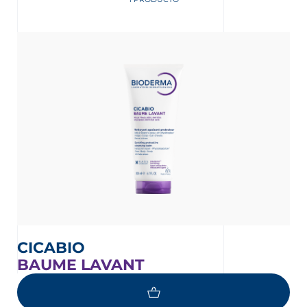
MATÓLOGO
ERMA
CICABIO
BAUME LAVANT