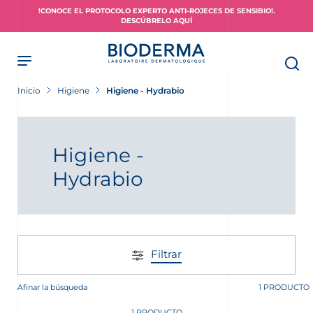
Skip
!CONOCE EL PROTOCOLO EXPERTO ANTI-ROJECES DE SENSIBIO!.
to
DESCÚBRELO AQUÍ
main
content
Inicio
Higiene
Higiene - Hydrabio
piel?
Higiene -
Hydrabio
Filtrar
Afinar la búsqueda
1 PRODUCTO
1 PRODUCTO