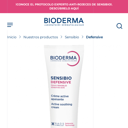
Skip
!CONOCE EL PROTOCOLO EXPERTO ANTI-ROJECES DE SENSIBIO!.
to
DESCÚBRELO AQUÍ
main
content
Inicio
Nuestros productos
Sensibio
Defensive
piel?