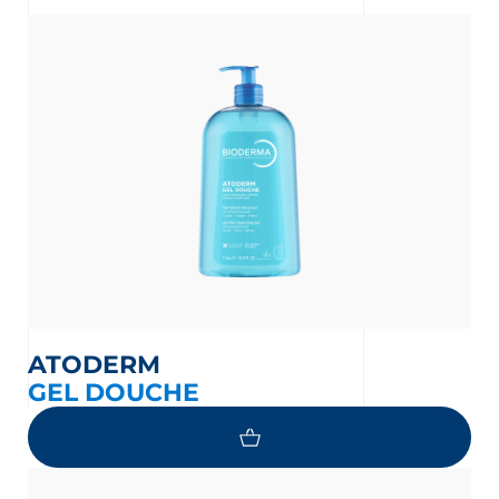
MATÓLOGO
ATODERM
ERMA
GEL DOUCHE