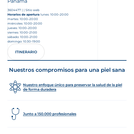
Panamá
3604477
|
|
Sitio web
Horarios de apertura
lunes: 10:00–20:00
martes: 10:00–20:00
miércoles: 10:00–20:00
jueves: 10:00–20:00
viernes: 10:00–21:00
sábado: 10:00–21:00
domingo: 10:30–19:00
MATÓLOGO
ITINERARIO
Nuestros compromisos para una piel sana
Nuestro enfoque único para preservar la salud de la piel
de forma duradera
ERMA
Junto a 150.000 profesionales