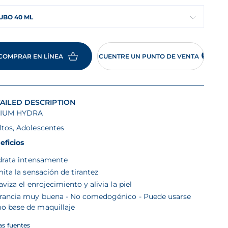
UBO 40 ML
COMPRAR EN LÍNEA
ENCUENTRE UN PUNTO DE VENTA
AILED DESCRIPTION
IUM HYDRA
ltos, Adolescentes
eficios
drata intensamente
mita la sensación de tirantez
viza el enrojecimiento y alivia la piel
erancia muy buena - No comedogénico - Puede usarse
o base de maquillaje
las fuentes