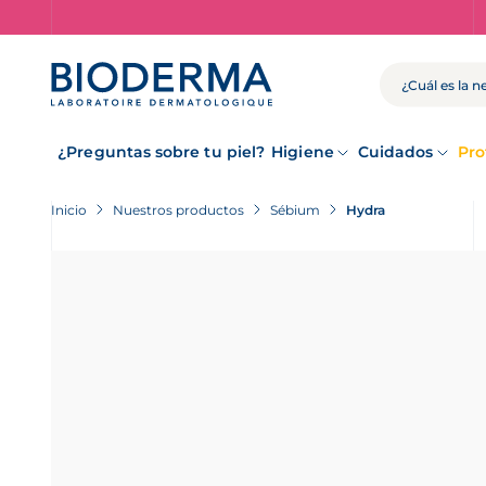
Skip
to
main
content
BUSCAR
¿Preguntas sobre tu piel?
Higiene
Cuidados
Pro
Inicio
Nuestros productos
Sébium
Hydra