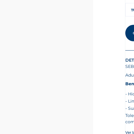
T
DET
SEB
Adu
Ben
Hi
Li
Sua
Tol
com
Ver 