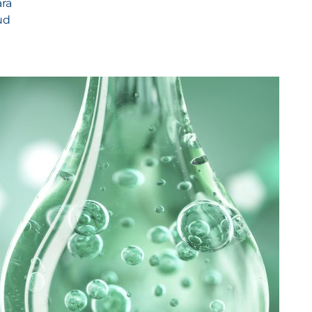
ara
ud