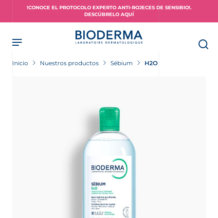
Skip
!CONOCE EL PROTOCOLO EXPERTO ANTI-ROJECES DE SENSIBIO!.
to
DESCÚBRELO AQUÍ
main
content
Inicio
Nuestros productos
Sébium
H2O
piel?