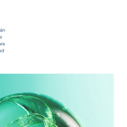
tán
se
ara
ud