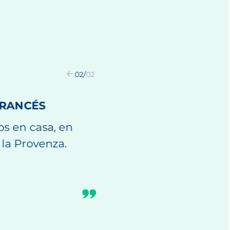
01
/
02
UE ÚNICO PARA
L DE FORMA
ogía reproduce los
yudarla a
no. Mantiene la
y saludable, de