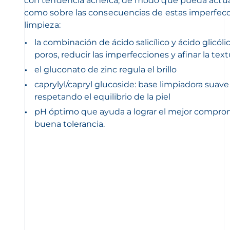
con tendencia acnéica, de modo que pueda actuar
como sobre las consecuencias de estas imperfecc
limpieza:
la combinación de ácido salicílico y ácido glicól
poros, reducir las imperfecciones y afinar la textu
el gluconato de zinc regula el brillo
caprylyl/capryl glucoside: base limpiadora sua
respetando el equilibrio de la piel
pH óptimo que ayuda a lograr el mejor compromi
buena tolerancia.