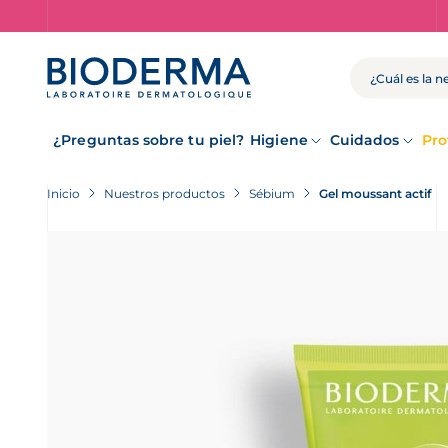
Skip
to
main
content
BUSCAR
¿Preguntas sobre tu piel?
Higiene
Cuidados
Pro
Inicio
Nuestros productos
Sébium
Gel moussant actif