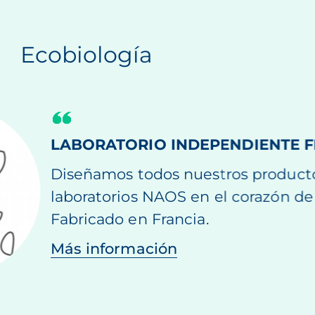
Ecobiología
ECOBIOLOGÍA, NUESTRO ENFOQ
PRESERVAR LA SALUD DE LA PIE
DURADERA
Fiel a la visión de NAOS, la ecobiol
procesos naturales de la piel para a
fortalecerse y adaptarse a su entor
piel naturalmente fuerte, hermosa 
una manera sostenible.