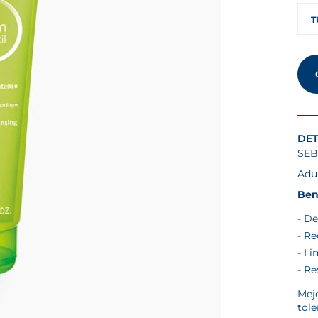
T
DET
SEB
Adu
Ben
De
Re
Li
Res
Mej
tole