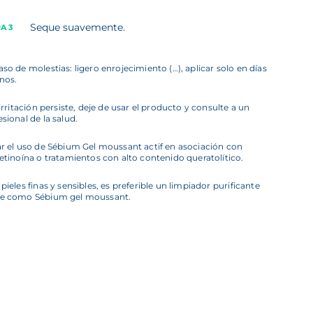
Seque suavemente.
A 3
aso de molestias: ligero enrojecimiento (…), aplicar solo en días
rnos.
 irritación persiste, deje de usar el producto y consulte a un
esional de la salud.
ar el uso de Sébium Gel moussant actif en asociación con
retinoína o tratamientos con alto contenido queratolítico.
 pieles finas y sensibles, es preferible un limpiador purificante
e como Sébium gel moussant.