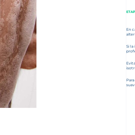
ETAP
En c
alte
Si la
prof
Evit
isot
Para
suav