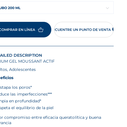
UBO 200 ML
COMPRAR EN LÍNEA
ENCUENTRE UN PUNTO DE VENTA
AILED DESCRIPTION
IUM GEL MOUSSANT ACTIF
ltos, Adolescentes
eficios
stapa los poros*
duce las imperfecciones***
mpia en profundidad*
peta el equilibrio de la piel
or compromiso entre eficacia queratolítica y buena
rancia