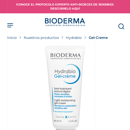
Skip
!CONOCE EL PROTOCOLO EXPERTO ANTI-ROJECES DE SENSIBIO!.
to
DESCÚBRELO AQUÍ
main
content
Inicio
Nuestros productos
Hydrabio
Gel-Creme
piel?